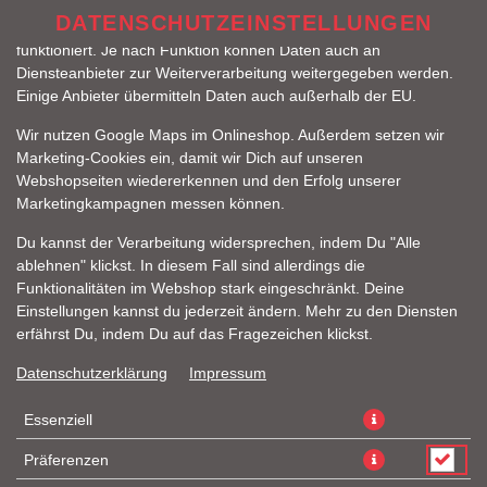
zu betreiben. Technisch essenzielle Cookies werden zwingend
DATENSCHUTZEINSTELLUNGEN
benötigt, damit bei Deinem Besuch unseres Webshops auch alles
funktioniert. Je nach Funktion können Daten auch an
Diensteanbieter zur Weiterverarbeitung weitergegeben werden.
Einige Anbieter übermitteln Daten auch außerhalb der EU.
Wir nutzen Google Maps im Onlineshop. Außerdem setzen wir
Marketing-Cookies ein, damit wir Dich auf unseren
Webshopseiten wiedererkennen und den Erfolg unserer
Marketingkampagnen messen können.
FIREFLY BURGER
Du kannst der Verarbeitung widersprechen, indem Du "Alle
ablehnen" klickst. In diesem Fall sind allerdings die
Funktionalitäten im Webshop stark eingeschränkt. Deine
Einstellungen kannst du jederzeit ändern. Mehr zu den Diensten
erfährst Du, indem Du auf das Fragezeichen klickst.
Datenschutzerklärung
Impressum
Essenziell
Präferenzen