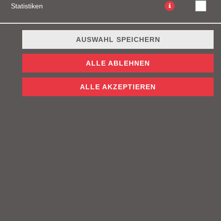
Statistiken
AUSWAHL SPEICHERN
ALLE ABLEHNEN
ALLE AKZEPTIEREN
150g Beef Patty, Beef Bacon, Gewürzgurken, Tomaten,
Cheddar Käse, Geschmorte Zwiebeln, Salat und Firefly
Sauce
JETZT BESTELLEN
© 2026
Firefly Burgers
Impressum
Datenschutz
Datenschutzeinstellungen
Barrierefreiheit
AGB
Lieferdienstsoftware und Webshop von
SIDES