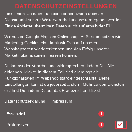
zu betreiben. Technisch essenzielle Cookies werden zwingend
DATENSCHUTZEINSTELLUNGEN
benötigt, damit bei Deinem Besuch unseres Webshops auch alles
funktioniert. Je nach Funktion können Daten auch an
Diensteanbieter zur Weiterverarbeitung weitergegeben werden.
Einige Anbieter übermitteln Daten auch außerhalb der EU.
Wir nutzen Google Maps im Onlineshop. Außerdem setzen wir
Marketing-Cookies ein, damit wir Dich auf unseren
Webshopseiten wiedererkennen und den Erfolg unserer
Marketingkampagnen messen können.
CLASSIC BURGER
Du kannst der Verarbeitung widersprechen, indem Du "Alle
ablehnen" klickst. In diesem Fall sind allerdings die
Funktionalitäten im Webshop stark eingeschränkt. Deine
Einstellungen kannst du jederzeit ändern. Mehr zu den Diensten
erfährst Du, indem Du auf das Fragezeichen klickst.
Datenschutzerklärung
Impressum
Essenziell
Präferenzen