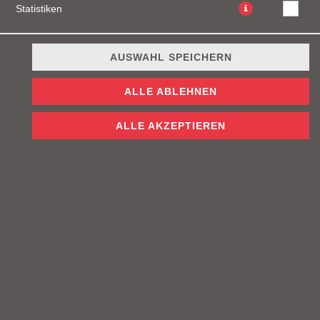
Statistiken
AUSWAHL SPEICHERN
ALLE ABLEHNEN
ALLE AKZEPTIEREN
100g Beef, Mayo, Tomaten, Ketchup, Geschmorte Zwiebeln,
Cheddar Käse und Salat
JETZT BESTELLEN
© 2026
Firefly Burgers
Impressum
Datenschutz
Datenschutzeinstellungen
Barrierefreiheit
AGB
Lieferdienstsoftware und Webshop von
SIDES