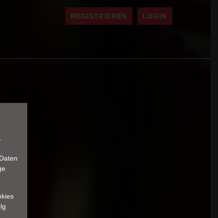
REGISTRIEREN
LOGIN
.
 Daten
ge
okies
lg