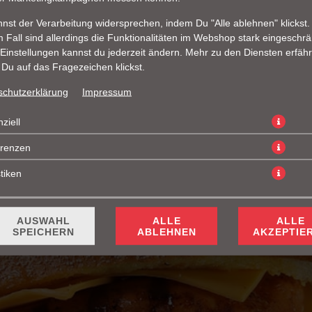
nst der Verarbeitung widersprechen, indem Du "Alle ablehnen" klickst.
 Fall sind allerdings die Funktionalitäten im Webshop stark eingeschrä
Einstellungen kannst du jederzeit ändern. Mehr zu den Diensten erfähr
Du auf das Fragezeichen klickst.
schutzerklärung
Impressum
ten, Salat, Gewürzgurken, Zwiebeln, Bucharest Sauce und Cheddar K
ziell
JETZT BESTELLEN
erenzen
stiken
AUSWAHL
ALLE
ALLE
SPEICHERN
ABLEHNEN
AKZEPTIE