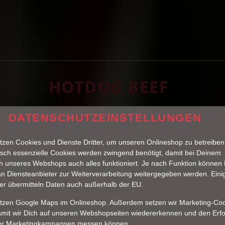
HOTDOG BEEF
DATENSCHUTZEINSTELLUNGEN
tzen Cookies und Dienste Dritter, um unseren Onlineshop zu betreiben
sch essenzielle Cookies werden zwingend benötigt, damit bei Deinem
 unseres Webshops auch alles funktioniert. Je nach Funktion können
n Diensteanbieter zur Weiterverarbeitung weitergegeben werden. Eini
er übermitteln Daten auch außerhalb der EU.
utzen Google Maps im Onlineshop. Außerdem setzen wir Marketing-Co
amit wir Dich auf unseren Webshopseiten wiedererkennen und den Erfo
er Marketingkampagnen messen können.