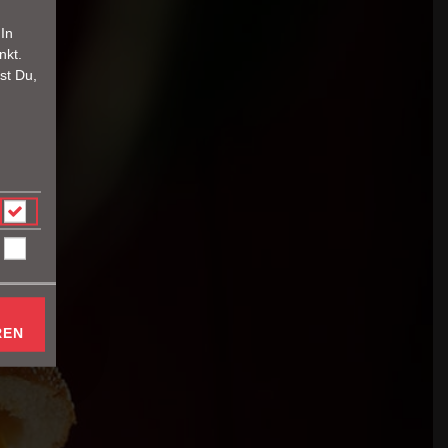
 In
nkt.
st Du,
äse
REN