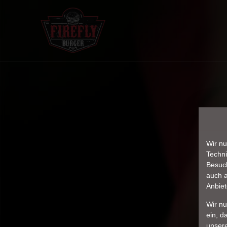
Wir nu
Techni
Besuch
auch a
Anbiet
Wir n
ein, d
unser