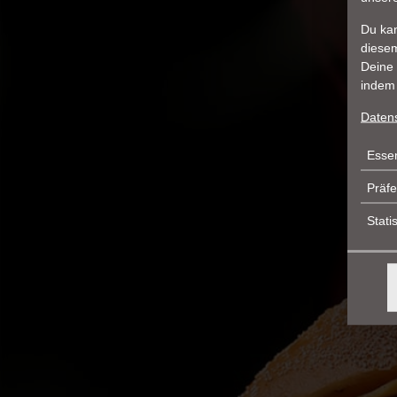
Du kan
diesem
Deine 
indem 
Daten
Toma
Essen
Präf
Stati