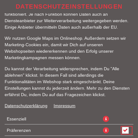
zu betreiben. Technisch essenzielle Cookies werden zwingend
DATENSCHUTZEINSTELLUNGEN
benötigt, damit bei Deinem Besuch unseres Webshops auch alles
funktioniert. Je nach Funktion können Daten auch an
Diensteanbieter zur Weiterverarbeitung weitergegeben werden.
Einige Anbieter übermitteln Daten auch außerhalb der EU.
Wir nutzen Google Maps im Onlineshop. Außerdem setzen wir
Marketing-Cookies ein, damit wir Dich auf unseren
Webshopseiten wiedererkennen und den Erfolg unserer
Marketingkampagnen messen können.
MEDITERRAN BURGER
Du kannst der Verarbeitung widersprechen, indem Du "Alle
ablehnen" klickst. In diesem Fall sind allerdings die
Funktionalitäten im Webshop stark eingeschränkt. Deine
Einstellungen kannst du jederzeit ändern. Mehr zu den Diensten
erfährst Du, indem Du auf das Fragezeichen klickst.
Datenschutzerklärung
Impressum
Essenziell
Präferenzen