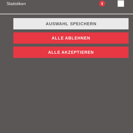
Statistiken
AUSWAHL SPEICHERN
Hot Dog Beef, Tomaten, Salat, Gewürzgurken, Zwiebeln,
ALLE ABLEHNEN
Bucharest Sauce und Cheddar Käse serviert mit Pommes
und einem Getränk nach Wahl
ALLE AKZEPTIEREN
JETZT BESTELLEN
© 2026
Firefly Burgers
Impressum
Datenschutz
Datenschutzeinstellungen
Barrierefreiheit
AGB
Lieferdienstsoftware und Webshop von
SIDES