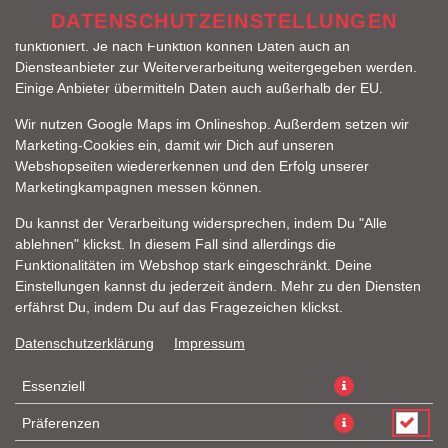
zu betreiben. Technisch essenzielle Cookies werden zwingend
DATENSCHUTZEINSTELLUNGEN
benötigt, damit bei Deinem Besuch unseres Webshops auch alles
funktioniert. Je nach Funktion können Daten auch an
Diensteanbieter zur Weiterverarbeitung weitergegeben werden.
Einige Anbieter übermitteln Daten auch außerhalb der EU.
Wir nutzen Google Maps im Onlineshop. Außerdem setzen wir
Marketing-Cookies ein, damit wir Dich auf unseren
Webshopseiten wiedererkennen und den Erfolg unserer
Marketingkampagnen messen können.
HOT DOG BEEF MENÜ
Du kannst der Verarbeitung widersprechen, indem Du "Alle
ablehnen" klickst. In diesem Fall sind allerdings die
Funktionalitäten im Webshop stark eingeschränkt. Deine
Einstellungen kannst du jederzeit ändern. Mehr zu den Diensten
erfährst Du, indem Du auf das Fragezeichen klickst.
Datenschutzerklärung
Impressum
Essenziell
Präferenzen