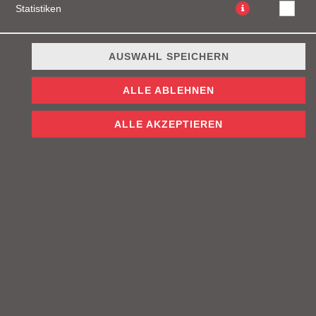
Statistiken
AUSWAHL SPEICHERN
Gegrillte Hähnchenbrust, Salat, Gewürzgurken, Tomaten,
ALLE ABLEHNEN
Mayonnaise und Cheddar Käse serviert mit Pommes und
einem Getränk nach Wahl
ALLE AKZEPTIEREN
JETZT BESTELLEN
© 2026
Firefly Burgers
Impressum
Datenschutz
Datenschutzeinstellungen
Barrierefreiheit
AGB
Lieferdienstsoftware und Webshop von
SIDES