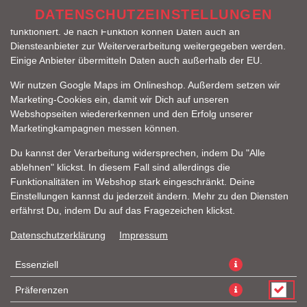
zu betreiben. Technisch essenzielle Cookies werden zwingend
DATENSCHUTZEINSTELLUNGEN
benötigt, damit bei Deinem Besuch unseres Webshops auch alles
funktioniert. Je nach Funktion können Daten auch an
Diensteanbieter zur Weiterverarbeitung weitergegeben werden.
Einige Anbieter übermitteln Daten auch außerhalb der EU.
Wir nutzen Google Maps im Onlineshop. Außerdem setzen wir
Marketing-Cookies ein, damit wir Dich auf unseren
Webshopseiten wiedererkennen und den Erfolg unserer
Marketingkampagnen messen können.
GRILLED CHICKEN MENÜ
Du kannst der Verarbeitung widersprechen, indem Du "Alle
ablehnen" klickst. In diesem Fall sind allerdings die
Funktionalitäten im Webshop stark eingeschränkt. Deine
Einstellungen kannst du jederzeit ändern. Mehr zu den Diensten
erfährst Du, indem Du auf das Fragezeichen klickst.
Datenschutzerklärung
Impressum
Essenziell
Präferenzen